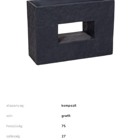
alapanyag
kompozit
szín
grafit
hosszúság
75
szélesség
27