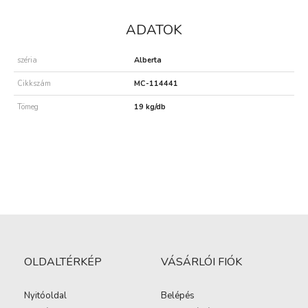
ADATOK
széria
Alberta
Cikkszám
MC-114441
Tömeg
19 kg/db
OLDALTÉRKÉP
VÁSÁRLÓI FIÓK
Nyitóoldal
Belépés