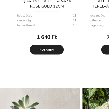
QUATRO ORCHIDEA VÁZA
ALBE
ROSE GOLD 12CM
TÉRELVÁ
NÖVÉN
hosszúság:
11
hosszúság:
7
szélesség:
11
szélesség:
belső átmérő:
10
magasság:
1 640
Ft
KOSÁRBA