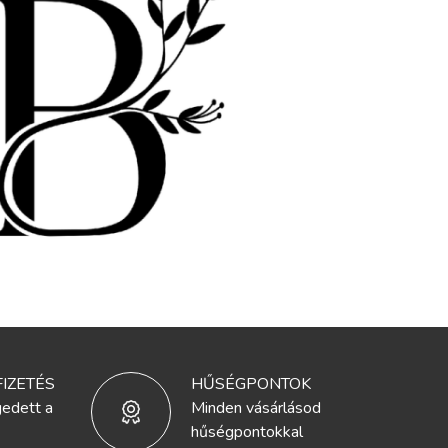
IZETÉS
HŰSÉGPONTOK
edett a
Minden vásárlásod
hűségpontokkal