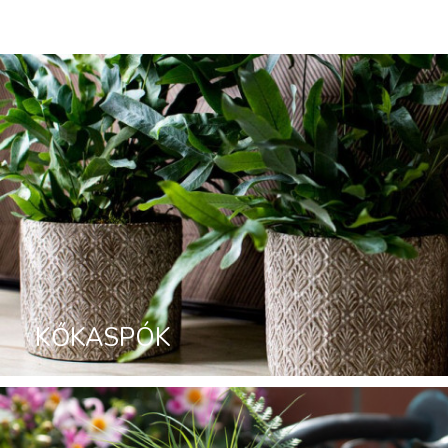
KŐKASPÓK