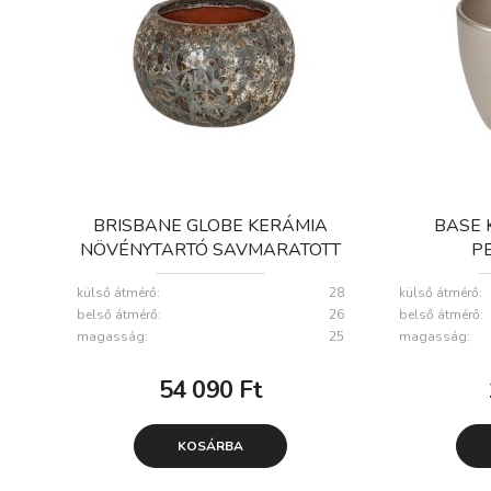
BRISBANE GLOBE KERÁMIA
BASE 
NÖVÉNYTARTÓ SAVMARATOTT
P
BARNA 38X25,5CM
külső átmérő:
28
külső átmérő:
belső átmérő:
26
belső átmérő:
magasság:
25
magasság:
54 090
Ft
KOSÁRBA