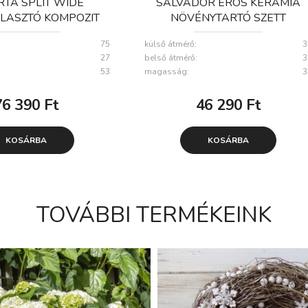
RTA SPLIT WIDE
SALVADOR EROS KERÁMIA
LASZTÓ KOMPOZIT
NÖVÉNYTARTÓ SZETT
YTARTÓ GRAFIT
ZÖLDESSZÜRKE 21X18-
75
külső átmérő:
3
5X27X53CM
38X32CM S/4
27
belső átmérő:
3
53
magasság:
3
76 390
Ft
46 290
Ft
KOSÁRBA
KOSÁRBA
TOVÁBBI TERMÉKEINK