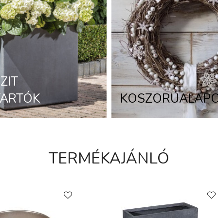
ZIT
TARTÓK
KOSZORÚALAP
TERMÉKAJÁNLÓ