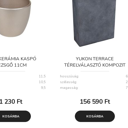
KERÁMIA KASPÓ
YUKON TERRACE
EZSGŐ 11CM
TÉRELVÁLASZTÓ KOMPOZIT
NÖVÉNYTARTÓ GRAFIT
11,5
hosszúság:
6
60X22X72CM
10,5
szélesség:
2
9,5
magasság:
7
1 230
Ft
156 590
Ft
KOSÁRBA
KOSÁRBA