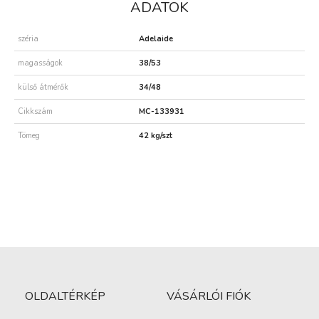
ADATOK
széria
Adelaide
magasságok
38/53
külső átmérők
34/48
Cikkszám
MC-133931
Tömeg
42 kg/szt
OLDALTÉRKÉP
VÁSÁRLÓI FIÓK