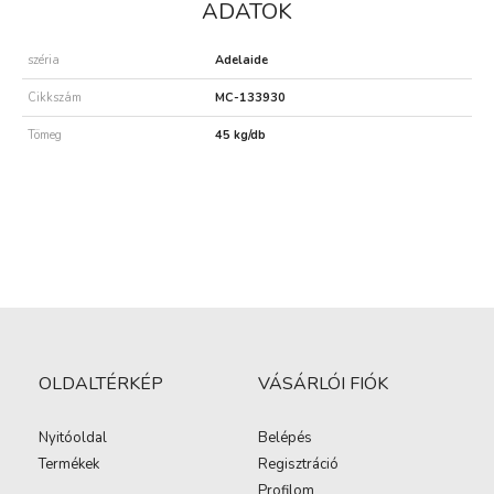
ADATOK
széria
Adelaide
Cikkszám
MC-133930
Tömeg
45 kg/db
OLDALTÉRKÉP
VÁSÁRLÓI FIÓK
Nyitóoldal
Belépés
Termékek
Regisztráció
Profilom