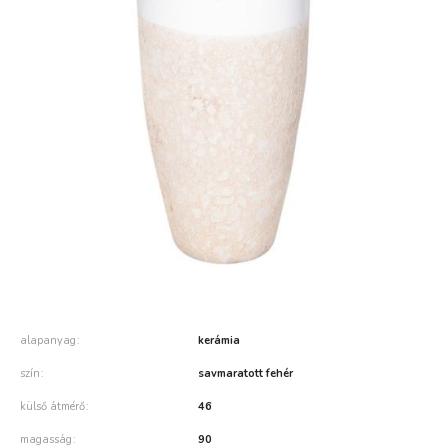
alapanyag
kerámia
szín
savmaratott fehér
külső átmérő
46
magasság
90