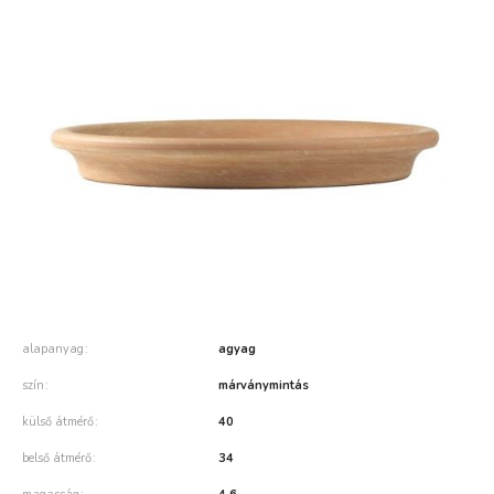
alapanyag
agyag
szín
márványmintás
külső átmérő
40
belső átmérő
34