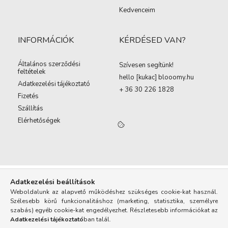
Kedvenceim
INFORMÁCIÓK
KÉRDÉSED VAN?
Általános szerződési
Szívesen segítünk!
feltételek
hello [kukac
]
blooomy.hu
Adatkezelési tájékoztató
+ 36 30 226 1828
Fizetés
Szállítás
Elérhetőségek
Adatkezelési beállítások
Weboldalunk az alapvető működéshez szükséges cookie-kat használ.
Szélesebb körű funkcionalitáshoz (marketing, statisztika, személyre
szabás) egyéb cookie-kat engedélyezhet. Részletesebb információkat az
Adatkezelési tájékoztató
ban talál.