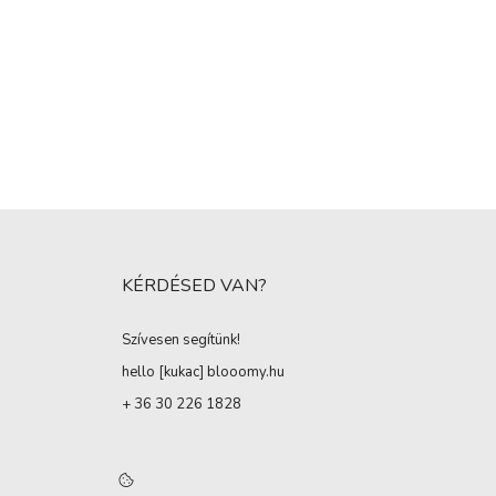
KÉRDÉSED VAN?
Szívesen segítünk!
hello [kukac
]
blooomy.hu
+ 36 30 226 1828