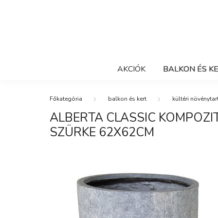
AKCIÓK
BALKON ÉS K
balkon és kert
kültéri növénytar
ALBERTA CLASSIC KOMPOZ
SZÜRKE 62X62CM