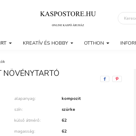
ERT
KREATÍV ÉS HOBBY
OTTHON
INFOR
tók
IT NÖVÉNYTARTÓ
alapanyag
kompozit
szín
szürke
külső átmérő
62
magasság
62