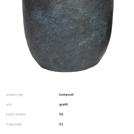
alapanyag
kompozit
szín
grafit
külső átmérő
55
magasság
51