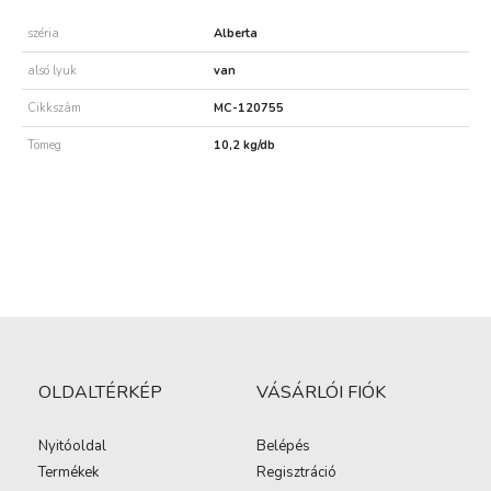
széria
Alberta
alsó lyuk
van
Cikkszám
MC-120755
Tömeg
10,2 kg/db
OLDALTÉRKÉP
VÁSÁRLÓI FIÓK
Nyitóoldal
Belépés
Termékek
Regisztráció