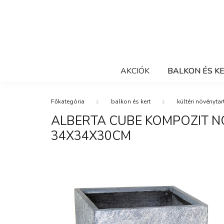
AKCIÓK
BALKON ÉS K
balkon és kert
kültéri növénytar
ALBERTA CUBE KOMPOZIT 
34X34X30CM