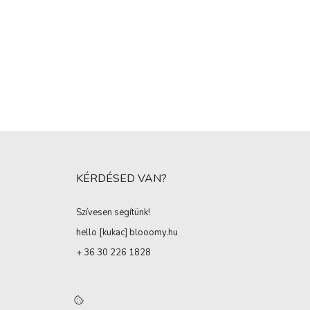
KÉRDÉSED VAN?
Szívesen segítünk!
hello [kukac
]
blooomy.hu
+ 36 30 226 1828