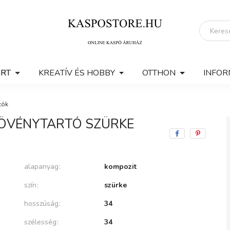
ERT
KREATÍV ÉS HOBBY
OTTHON
INFOR
tók
NÖVÉNYTARTÓ SZÜRKE
alapanyag
kompozit
szín
szürke
hosszúság
34
szélesség
34