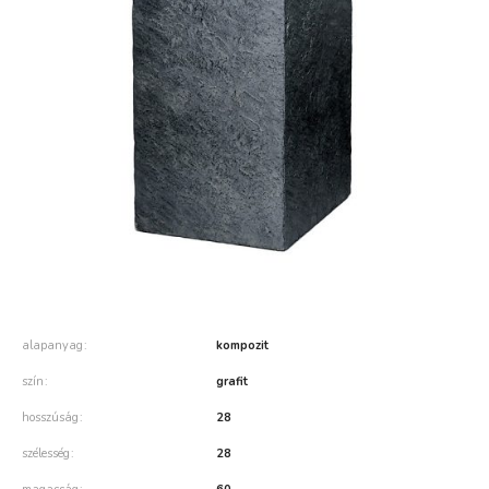
alapanyag
kompozit
szín
grafit
hosszúság
28
szélesség
28