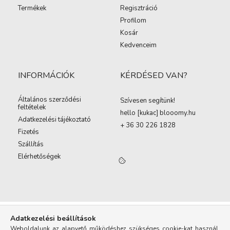
Termékek
Regisztráció
Profilom
Kosár
Kedvenceim
INFORMÁCIÓK
KÉRDÉSED VAN?
Általános szerződési
Szívesen segítünk!
feltételek
hello [kukac
]
blooomy.hu
Adatkezelési tájékoztató
+ 36 30 226 1828
Fizetés
Szállítás
Elérhetőségek
Adatkezelési beállítások
Weboldalunk az alapvető működéshez szükséges cookie-kat használ.