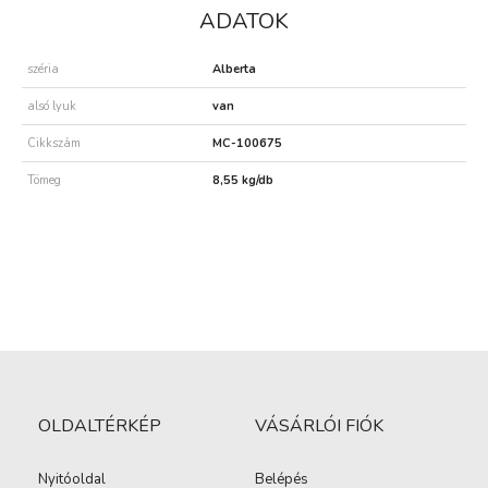
ADATOK
széria
Alberta
alsó lyuk
van
Cikkszám
MC-100675
Tömeg
8,55 kg/db
OLDALTÉRKÉP
VÁSÁRLÓI FIÓK
Nyitóoldal
Belépés