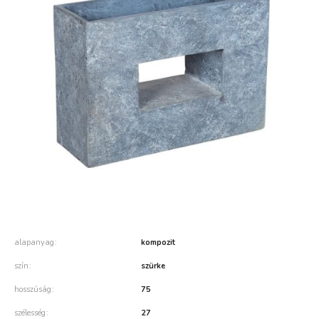
alapanyag
kompozit
szín
szürke
hosszúság
75
szélesség
27