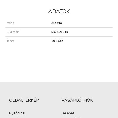
ADATOK
széria
Alberta
Cikkszám
MC-121019
Tömeg
19 kg/db
OLDALTÉRKÉP
VÁSÁRLÓI FIÓK
Nyitóoldal
Belépés