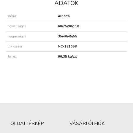
ADATOK
széria
Alberta
hosszúságok
60/75/90/110
magasságok
35/40/45/55
Cikkszám
MC-121058
Tömeg
66,35 kg/szt
OLDALTÉRKÉP
VÁSÁRLÓI FIÓK