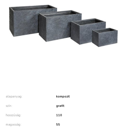
alapanyag
kompozit
szín
grafit
hosszúság
110
magasság
55