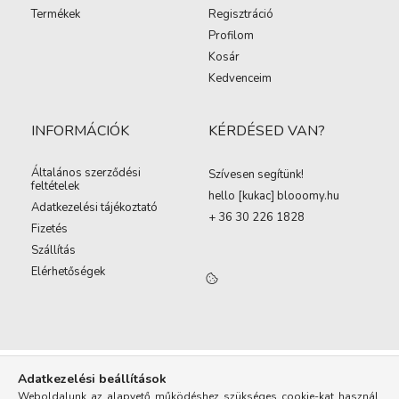
Termékek
Regisztráció
Profilom
Kosár
Kedvenceim
INFORMÁCIÓK
KÉRDÉSED VAN?
Általános szerződési
Szívesen segítünk!
feltételek
hello [kukac
]
blooomy.hu
Adatkezelési tájékoztató
+ 36 30 226 1828
Fizetés
Szállítás
Elérhetőségek
Adatkezelési beállítások
Weboldalunk az alapvető működéshez szükséges cookie-kat használ.