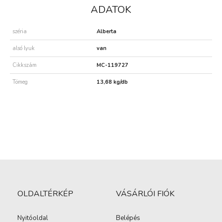
ADATOK
széria
Alberta
alsó lyuk
van
Cikkszám
MC-119727
Tömeg
13,68 kg/db
OLDALTÉRKÉP
VÁSÁRLÓI FIÓK
Nyitóoldal
Belépés