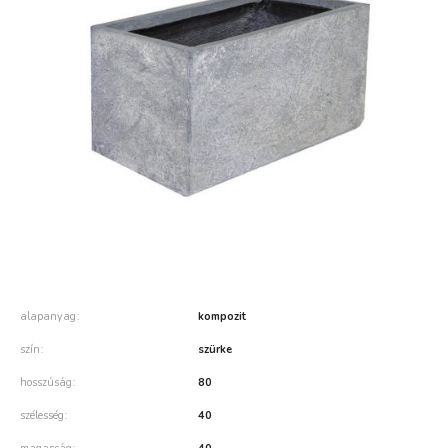
alapanyag
kompozit
szín
szürke
hosszúság
80
szélesség
40