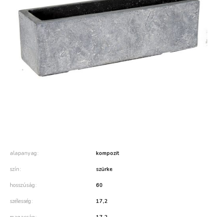
alapanyag
kompozit
szín
szürke
hosszúság
60
szélesség
17,2