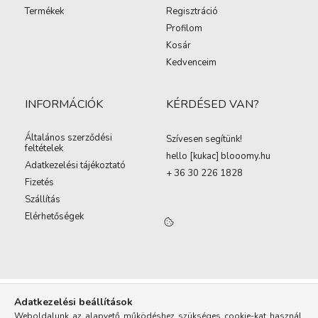
Termékek
Regisztráció
Profilom
Kosár
Kedvenceim
INFORMÁCIÓK
KÉRDÉSED VAN?
Általános szerződési
Szívesen segítünk!
feltételek
hello [kukac
]
blooomy.hu
Adatkezelési tájékoztató
+ 36 30 226 1828
Fizetés
Szállítás
Elérhetőségek
Adatkezelési beállítások
Weboldalunk az alapvető működéshez szükséges cookie-kat használ.