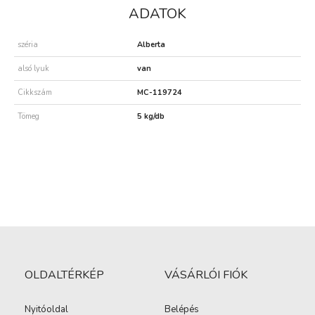
ADATOK
széria
Alberta
alsó lyuk
van
Cikkszám
MC-119724
Tömeg
5 kg/db
OLDALTÉRKÉP
VÁSÁRLÓI FIÓK
Nyitóoldal
Belépés