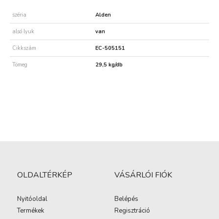
széria
Alden
alsó lyuk
van
Cikkszám
EC-505151
Tömeg
29,5 kg/db
OLDALTÉRKÉP
VÁSÁRLÓI FIÓK
Nyitóoldal
Belépés
Termékek
Regisztráció