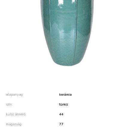
alapanyag
kerámia
szín
türkiz
külső átmérő
44
magasság
77