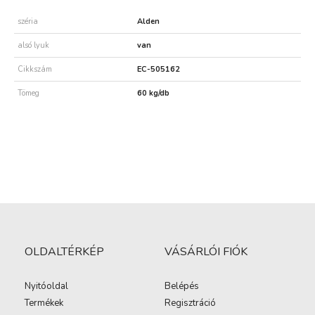
széria
Alden
alsó lyuk
van
Cikkszám
EC-505162
Tömeg
60 kg/db
OLDALTÉRKÉP
VÁSÁRLÓI FIÓK
Nyitóoldal
Belépés
Termékek
Regisztráció