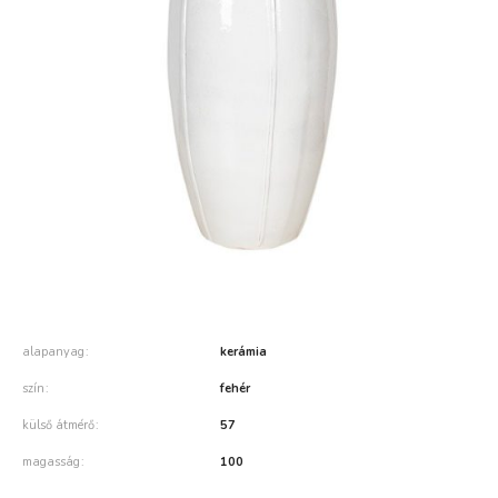
alapanyag
kerámia
szín
fehér
külső átmérő
57
magasság
100