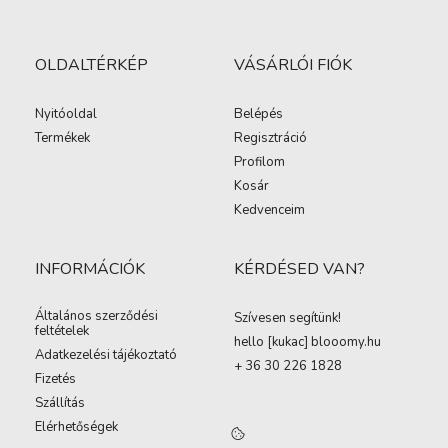
OLDALTÉRKÉP
VÁSÁRLÓI FIÓK
Nyitóoldal
Belépés
Termékek
Regisztráció
Profilom
Kosár
Kedvenceim
INFORMÁCIÓK
KÉRDÉSED VAN?
Általános szerződési
Szívesen segítünk!
feltételek
hello [kukac
]
blooomy.hu
Adatkezelési tájékoztató
+ 36 30 226 1828
Fizetés
Szállítás
Elérhetőségek