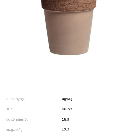
alapanyag
agyag
szín
szürke
külső átmérő
15,9
magasság
17,2