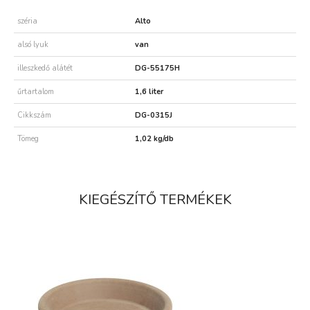
széria
Alto
alsó lyuk
van
illeszkedő alátét
DG-55175H
űrtartalom
1,6 liter
Cikkszám
DG-0315J
Tömeg
1,02 kg/db
KIEGÉSZÍTŐ TERMÉKEK