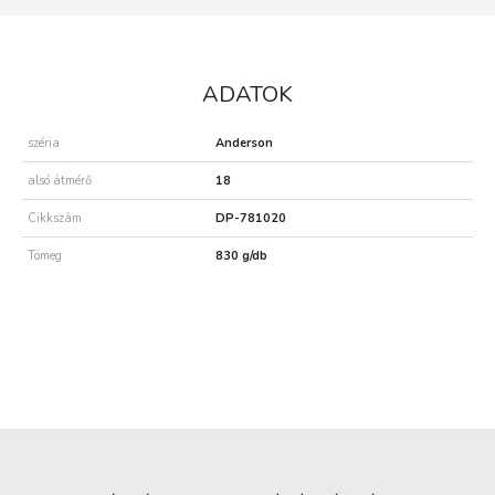
ADATOK
széria
Anderson
alsó átmérő
18
Cikkszám
DP-781020
Tömeg
830 g/db