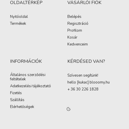
OLDALTÉRKÉP
VÁSÁRLÓI FIÓK
Nyitóoldal
Belépés
Termékek
Regisztráció
Profilom
Kosár
Kedvenceim
INFORMÁCIÓK
KÉRDÉSED VAN?
Általános szerződési
Szívesen segítünk!
feltételek
hello [kukac
]
blooomy.hu
Adatkezelési tájékoztató
+ 36 30 226 1828
Fizetés
Szállítás
Elérhetőségek