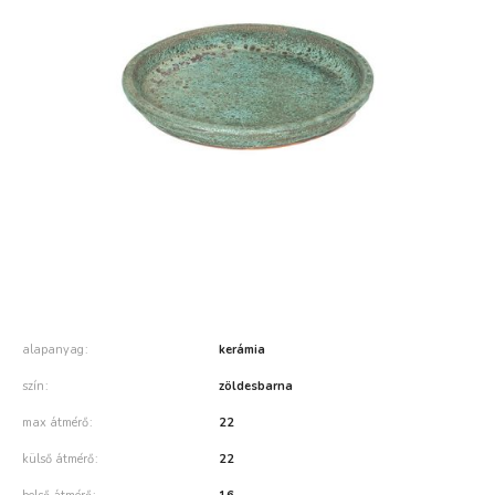
alapanyag
kerámia
szín
zöldesbarna
max átmérő
22
külső átmérő
22