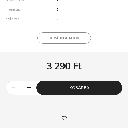
belső átmérő
16
magasság
3
db/karton
5
TOVÁBBI ADATOK
3 290
Ft
KOSÁRBA