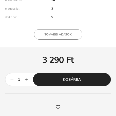
belső átmérő
16
magasság
3
db/karton
5
TOVÁBBI ADATOK
3 290
Ft
KOSÁRBA