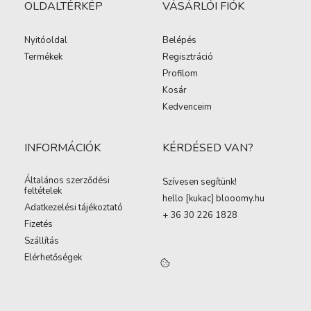
OLDALTÉRKÉP
VÁSÁRLÓI FIÓK
Nyitóoldal
Belépés
Termékek
Regisztráció
Profilom
Kosár
Kedvenceim
INFORMÁCIÓK
KÉRDÉSED VAN?
Általános szerződési
Szívesen segítünk!
feltételek
hello [kukac
]
blooomy.hu
Adatkezelési tájékoztató
+ 36 30 226 1828
Fizetés
Szállítás
Elérhetőségek