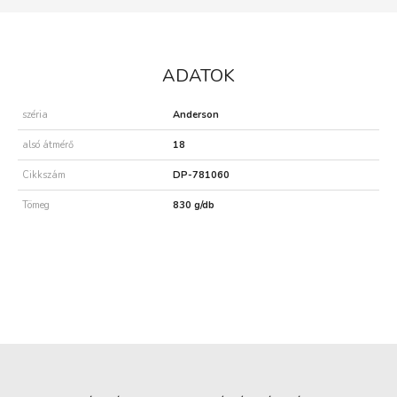
ADATOK
széria
Anderson
alsó átmérő
18
Cikkszám
DP-781060
Tömeg
830 g/db