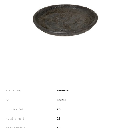
alapanyag
kerámia
szín
szürke
max átmérő
25
külső átmérő
25