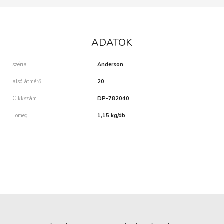
ADATOK
széria
Anderson
alsó átmérő
20
Cikkszám
DP-782040
Tömeg
1,15 kg/db