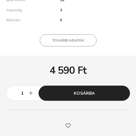
belső átmérő
18
magasság
3
db/karton
5
TOVÁBBI ADATOK
4 590
Ft
KOSÁRBA