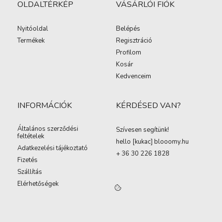
OLDALTÉRKÉP
VÁSÁRLÓI FIÓK
Nyitóoldal
Belépés
Termékek
Regisztráció
Profilom
Kosár
Kedvenceim
INFORMÁCIÓK
KÉRDÉSED VAN?
Általános szerződési
Szívesen segítünk!
feltételek
hello [kukac
]
blooomy.hu
Adatkezelési tájékoztató
+ 36 30 226 1828
Fizetés
Szállítás
Elérhetőségek