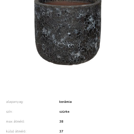
alapanyag
kerámia
szín
szürke
max átmérő
38
külső átmérő
37