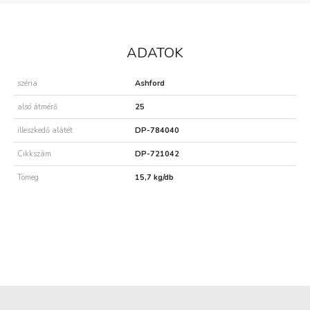
ADATOK
széria
Ashford
alsó átmérő
25
illeszkedő alátét
DP-784040
Cikkszám
DP-721042
Tömeg
15,7 kg/db