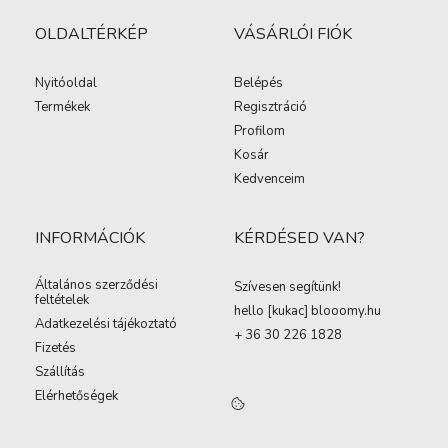
OLDALTÉRKÉP
VÁSÁRLÓI FIÓK
Nyitóoldal
Belépés
Termékek
Regisztráció
Profilom
Kosár
Kedvenceim
INFORMÁCIÓK
KÉRDÉSED VAN?
Általános szerződési
Szívesen segítünk!
feltételek
hello [kukac
]
blooomy.hu
Adatkezelési tájékoztató
+ 36 30 226 1828
Fizetés
Szállítás
Elérhetőségek