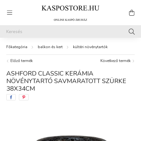
balkon és kert
kültéri növénytartók
Előző termék
Következő termék
ASHFORD CLASSIC KERÁMIA
NÖVÉNYTARTÓ SAVMARATOTT SZÜRKE
38X34CM