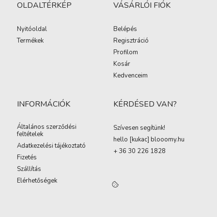
OLDALTÉRKÉP
VÁSÁRLÓI FIÓK
Nyitóoldal
Belépés
Termékek
Regisztráció
Profilom
Kosár
Kedvenceim
INFORMÁCIÓK
KÉRDÉSED VAN?
Általános szerződési
Szívesen segítünk!
feltételek
hello [kukac
]
blooomy.hu
Adatkezelési tájékoztató
+ 36 30 226 1828
Fizetés
Szállítás
Elérhetőségek