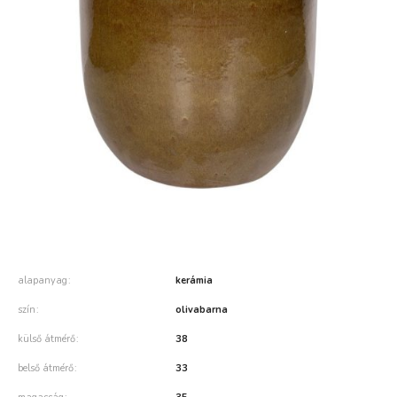
alapanyag
kerámia
szín
olivabarna
külső átmérő
38
belső átmérő
33