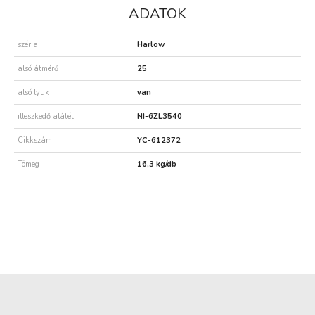
ADATOK
széria
Harlow
alsó átmérő
25
alsó lyuk
van
illeszkedő alátét
NI-6ZL3540
Cikkszám
YC-612372
Tömeg
16,3 kg/db