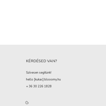
KÉRDÉSED VAN?
Szívesen segítünk!
hello [kukac
]
blooomy.hu
+ 36 30 226 1828