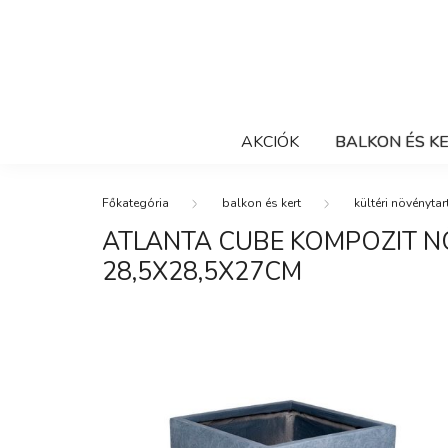
AKCIÓK
BALKON ÉS K
balkon és kert
kültéri növénytar
ATLANTA CUBE KOMPOZIT 
28,5X28,5X27CM