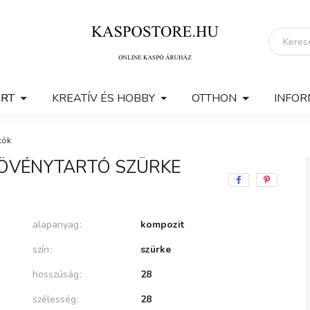
ERT
KREATÍV ÉS HOBBY
OTTHON
INFOR
tók
NÖVÉNYTARTÓ SZÜRKE
alapanyag
kompozit
szín
szürke
hosszúság
28
szélesség
28