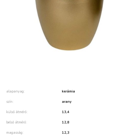
alapanyag
kerámia
szín
arany
külső átmérő
13,4
belső átmérő
12,8
magasság
12,3