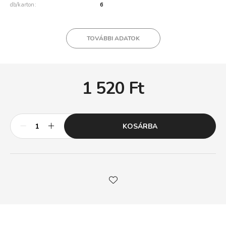
db/karton
6
TOVÁBBI ADATOK
1 520
Ft
KOSÁRBA