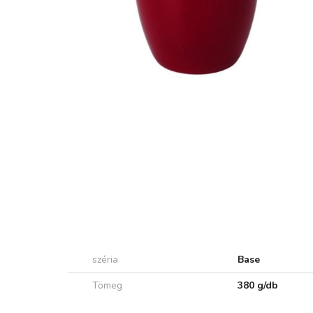
széria
Base
Tömeg
380 g/db