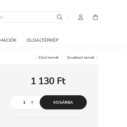
MÁCIÓK
OLDALTÉRKÉP
Előző termék
Következő termék
1 130
Ft
KOSÁRBA