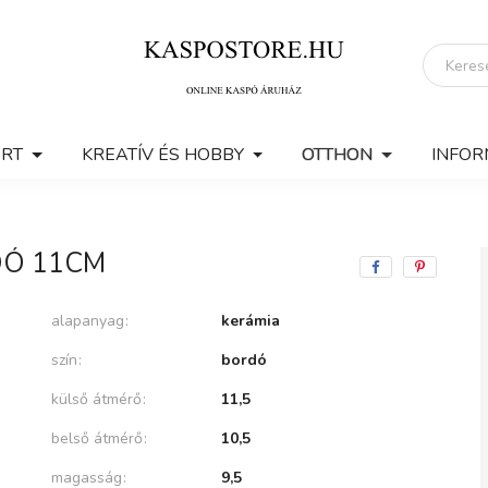
ERT
KREATÍV ÉS HOBBY
OTTHON
INFOR
DÓ 11CM
alapanyag
kerámia
szín
bordó
külső átmérő
11,5
belső átmérő
10,5
magasság
9,5