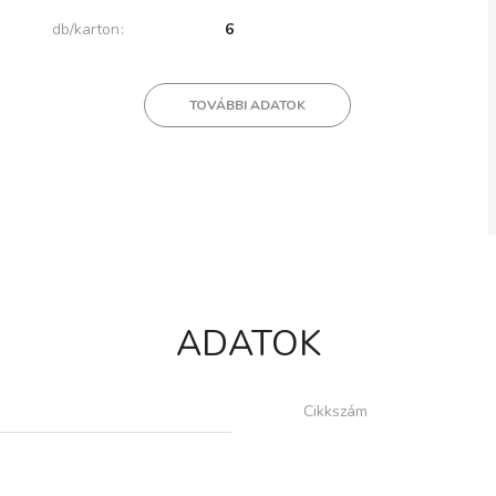
db/karton
6
TOVÁBBI ADATOK
ADATOK
Cikkszám