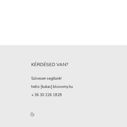
KÉRDÉSED VAN?
Szívesen segítünk!
hello [kukac
]
blooomy.hu
+ 36 30 226 1828