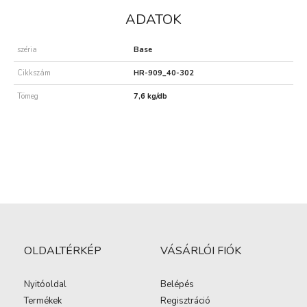
ADATOK
széria
Base
Cikkszám
HR-909_40-302
Tömeg
7,6 kg/db
OLDALTÉRKÉP
VÁSÁRLÓI FIÓK
Nyitóoldal
Belépés
Termékek
Regisztráció