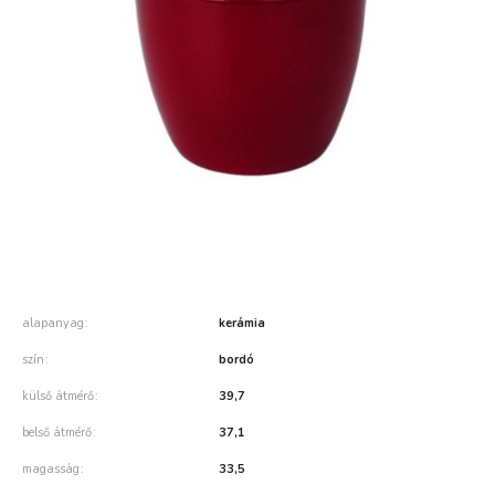
alapanyag
kerámia
szín
bordó
külső átmérő
39,7
belső átmérő
37,1
magasság
33,5