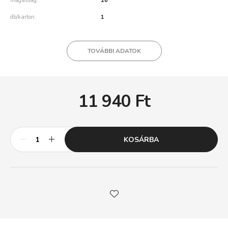
magasság
26
db/karton
1
TOVÁBBI ADATOK
11 940
Ft
KOSÁRBA