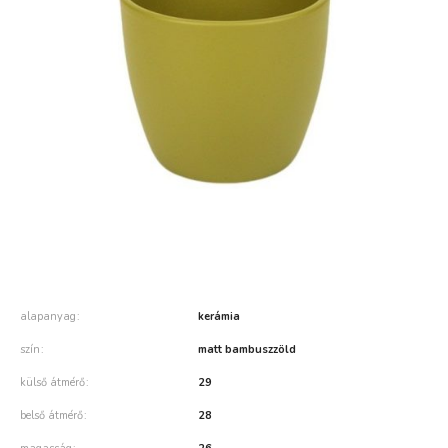
alapanyag
kerámia
szín
matt bambuszzöld
külső átmérő
29
belső átmérő
28