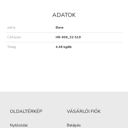
ADATOK
széria
Base
Cikkszám
HR-909_32-519
Tömeg
4,48 kg/db
OLDALTÉRKÉP
VÁSÁRLÓI FIÓK
Nyitóoldal
Belépés