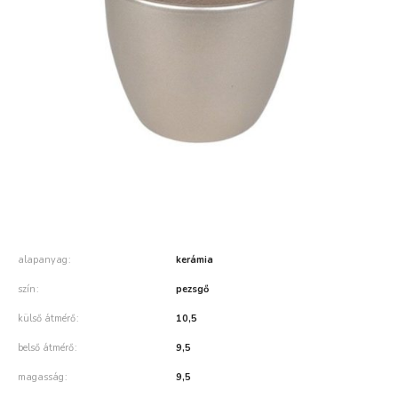
alapanyag
kerámia
szín
pezsgő
külső átmérő
10,5
belső átmérő
9,5
magasság
9,5