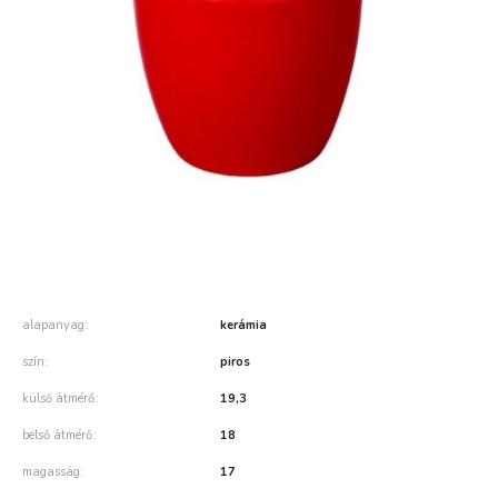
alapanyag
kerámia
szín
piros
külső átmérő
19,3
belső átmérő
18
magasság
17