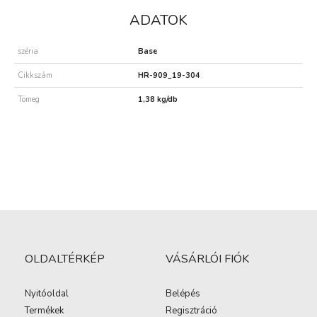
ADATOK
széria
Base
Cikkszám
HR-909_19-304
Tömeg
1,38 kg/db
OLDALTÉRKÉP
VÁSÁRLÓI FIÓK
Nyitóoldal
Belépés
Termékek
Regisztráció