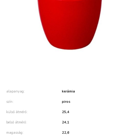
alapanyag
kerámia
szín
piros
külső átmérő
25,4
belső átmérő
24,1
magasság
22,6