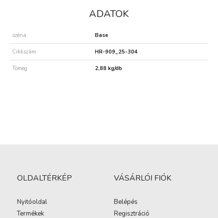
ADATOK
széria
Base
Cikkszám
HR-909_25-304
Tömeg
2,88 kg/db
OLDALTÉRKÉP
VÁSÁRLÓI FIÓK
Nyitóoldal
Belépés
Termékek
Regisztráció