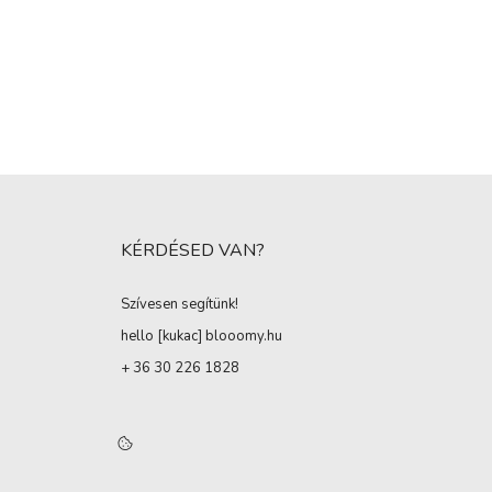
KÉRDÉSED VAN?
Szívesen segítünk!
hello [kukac
]
blooomy.hu
+ 36 30 226 1828