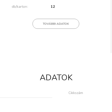
db/karton
12
TOVÁBBI ADATOK
ADATOK
Cikkszám