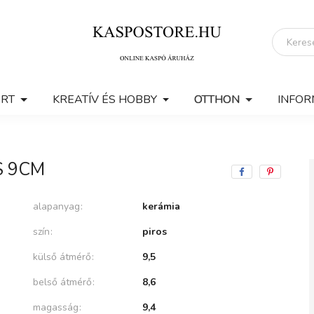
ERT
KREATÍV ÉS HOBBY
OTTHON
INFOR
S 9CM
alapanyag
kerámia
szín
piros
külső átmérő
9,5
belső átmérő
8,6
magasság
9,4