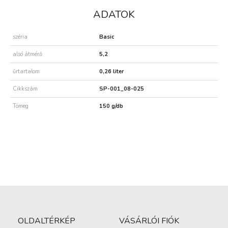
ADATOK
széria
Basic
alsó átmérő
5,2
űrtartalom
0,26 liter
Cikkszám
SP-001_08-025
Tömeg
150 g/db
OLDALTÉRKÉP
VÁSÁRLÓI FIÓK