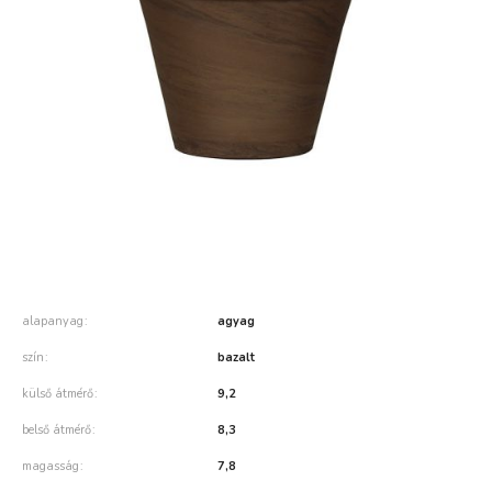
alapanyag
agyag
szín
bazalt
külső átmérő
9,2
belső átmérő
8,3
magasság
7,8