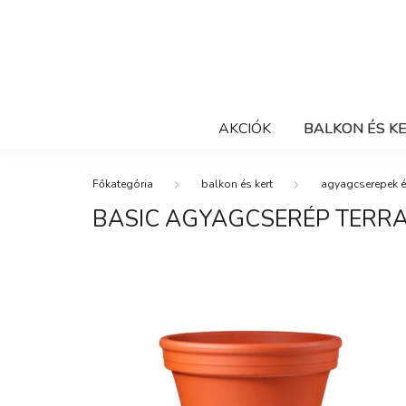
AKCIÓK
BALKON ÉS K
balkon és kert
agyagcserepek é
BASIC AGYAGCSERÉP TERR