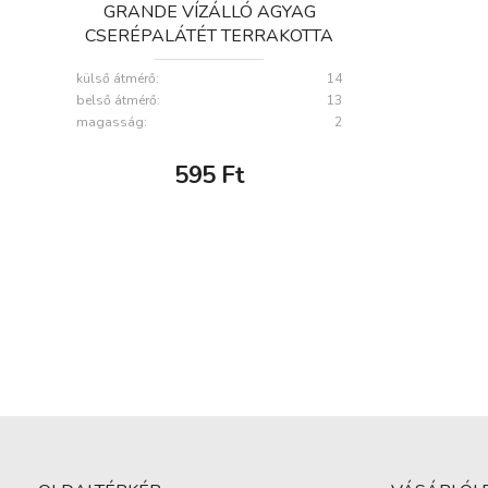
GRANDE VÍZÁLLÓ AGYAG
CSERÉPALÁTÉT TERRAKOTTA
14CM
külső átmérő:
14
belső átmérő:
13
magasság:
2
595
Ft