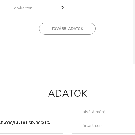
db/karton
2
TOVÁBBI ADATOK
ADATOK
alsó átmérő
SP-006/14-101;SP-006/16-
űrtartalom