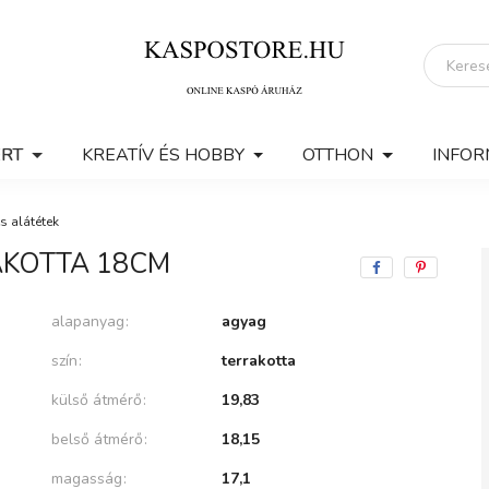
ERT
KREATÍV ÉS HOBBY
OTTHON
INFOR
s alátétek
AKOTTA 18CM
alapanyag
agyag
szín
terrakotta
külső átmérő
19,83
belső átmérő
18,15
magasság
17,1