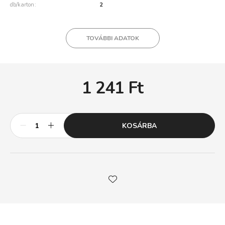
db/karton
2
TOVÁBBI ADATOK
1 241
Ft
KOSÁRBA