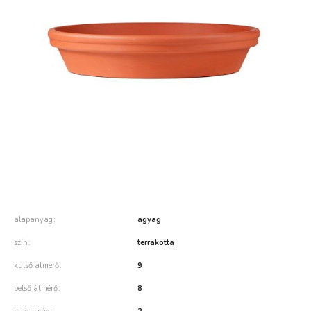
alapanyag
agyag
szín
terrakotta
külső átmérő
9
belső átmérő
8