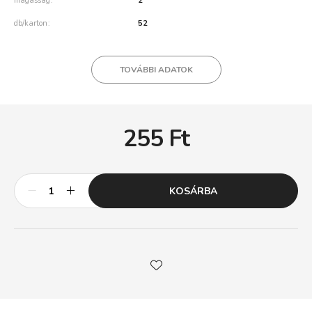
magasság
2
db/karton
52
TOVÁBBI ADATOK
255
Ft
KOSÁRBA