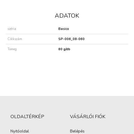
ADATOK
széria
Basico
Cikkszám
SP-006_08-060
Tömeg
80 g/db
OLDALTÉRKÉP
VÁSÁRLÓI FIÓK
Nyitóoldal
Belépés