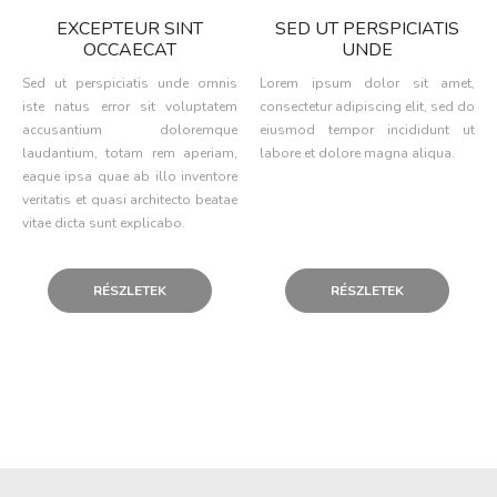
EXCEPTEUR SINT
SED UT PERSPICIATIS
OCCAECAT
UNDE
Sed ut perspiciatis unde omnis
Lorem ipsum dolor sit amet,
iste natus error sit voluptatem
consectetur adipiscing elit, sed do
accusantium doloremque
eiusmod tempor incididunt ut
laudantium, totam rem aperiam,
labore et dolore magna aliqua.
eaque ipsa quae ab illo inventore
veritatis et quasi architecto beatae
vitae dicta sunt explicabo.
RÉSZLETEK
RÉSZLETEK