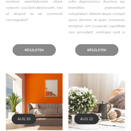
nostrum exercitationem ullam
odio dignissimos ducimus qui
corporis suscipit laboriosam, nisi
blanditiis praesentium
ut aliquid ex ea commodi
voluptatum deleniti atque corrupti
consequatur?
quos dolores et quas molestias
excepturi sint occaecati cupiditate
non provident, similique sunt in
culpa qui officia deserunt mollitia
animi, id est laborum et dolorum
RÉSZLETEK
RÉSZLETEK
fuga.
AUG
30
AUG
22