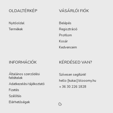
OLDALTÉRKÉP
VÁSÁRLÓI FIÓK
Nyitóoldal
Belépés
Termékek
Regisztráció
Profilom
Kosár
Kedvenceim
INFORMÁCIÓK
KÉRDÉSED VAN?
Általános szerződési
Szívesen segítünk!
feltételek
hello [kukac
]
blooomy.hu
Adatkezelési tájékoztató
+ 36 30 226 1828
Fizetés
Szállítás
Elérhetőségek