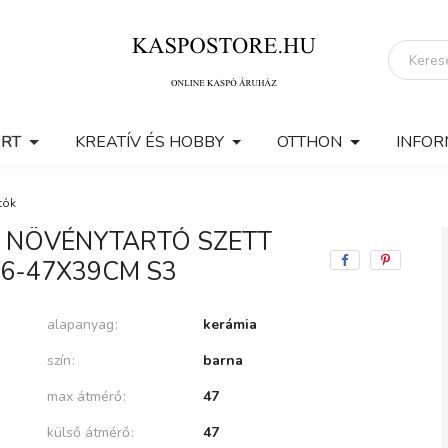
ERT
KREATÍV ÉS HOBBY
OTTHON
INFOR
tók
A NÖVÉNYTARTÓ SZETT
6-47X39CM S3
alapanyag
kerámia
szín
barna
max átmérő
47
külső átmérő
47