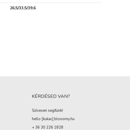
26,5/33,5/39,6
KÉRDÉSED VAN?
Szívesen segítünk!
hello [kukac
]
blooomy.hu
+ 36 30 226 1828