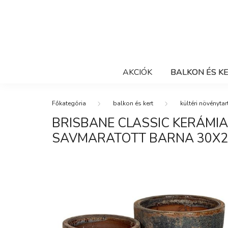
AKCIÓK
BALKON ÉS K
balkon és kert
kültéri növénytar
BRISBANE CLASSIC KERÁMI
SAVMARATOTT BARNA 30X2