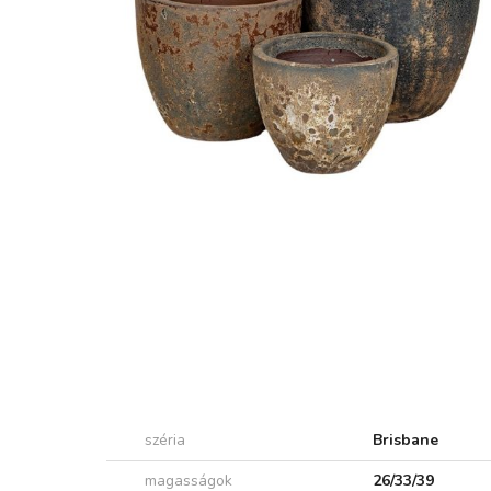
széria
Brisbane
magasságok
26/33/39