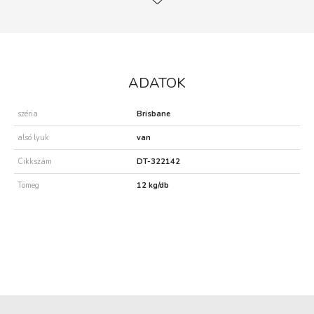
ADATOK
széria
Brisbane
alsó lyuk
van
Cikkszám
DT-322142
Tömeg
12 kg/db