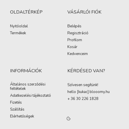
OLDALTÉRKÉP
VÁSÁRLÓI FIÓK
Nyitóoldal
Belépés
Termékek
Regisztráció
Profilom
Kosár
Kedvenceim
INFORMÁCIÓK
KÉRDÉSED VAN?
Általános szerződési
Szívesen segítünk!
feltételek
hello [kukac
]
blooomy.hu
Adatkezelési tájékoztató
+ 36 30 226 1828
Fizetés
Szállítás
Elérhetőségek