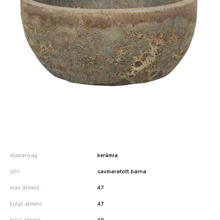
alapanyag
kerámia
szín
savmaratott barna
max átmérő
47
külső átmérő
47