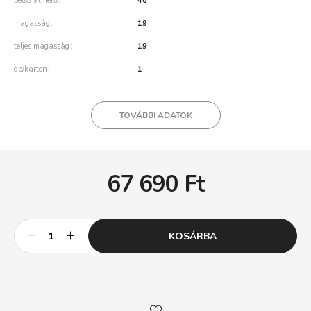
belső átmérő
40
magasság
19
teljes magasság
19
db/karton
1
TOVÁBBI ADATOK
67 690
Ft
KOSÁRBA