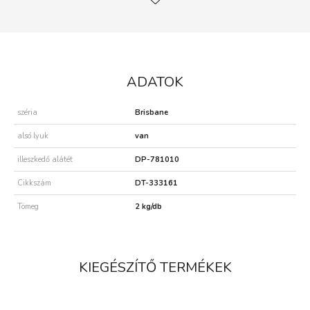
ADATOK
széria
Brisbane
alsó lyuk
van
illeszkedő alátét
DP-781010
Cikkszám
DT-333161
Tömeg
2 kg/db
KIEGÉSZÍTŐ TERMÉKEK