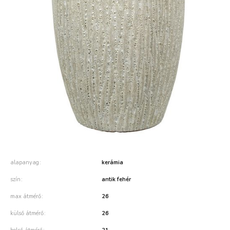
alapanyag
kerámia
szín
antik fehér
max átmérő
26
külső átmérő
26