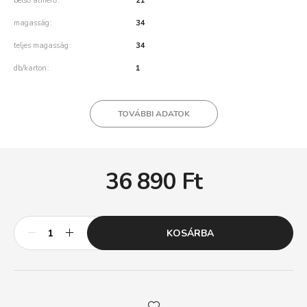
belső átmérő
21
magasság
34
teljes magasság
34
db/karton
1
TOVÁBBI ADATOK
36 890
Ft
KOSÁRBA