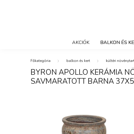
AKCIÓK
BALKON ÉS K
balkon és kert
kültéri növénytar
BYRON APOLLO KERÁMIA N
SAVMARATOTT BARNA 37X