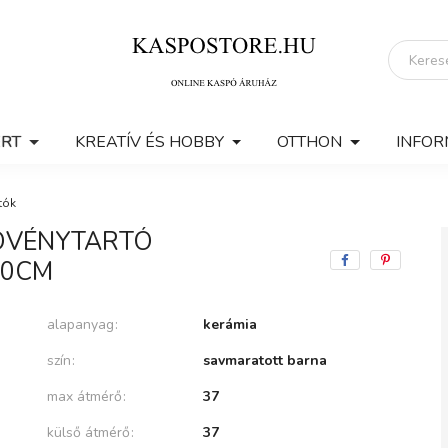
ERT
KREATÍV ÉS HOBBY
OTTHON
INFOR
tók
ÖVÉNYTARTÓ
50CM
alapanyag
kerámia
szín
savmaratott barna
max átmérő
37
külső átmérő
37