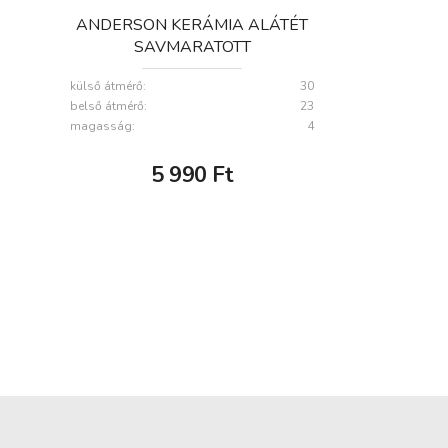
ANDERSON KERÁMIA ALÁTÉT
SAVMARATOTT
ROZSDABARNA 30X4CM
külső átmérő:
30
belső átmérő:
23
magasság:
4
5 990
Ft