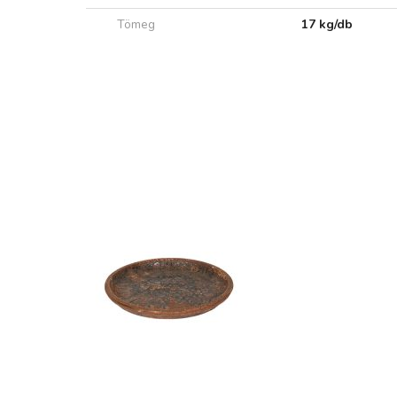
Tömeg
17 kg/db