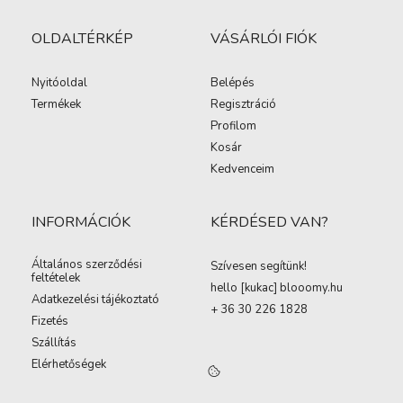
OLDALTÉRKÉP
VÁSÁRLÓI FIÓK
Nyitóoldal
Belépés
Termékek
Regisztráció
Profilom
Kosár
Kedvenceim
INFORMÁCIÓK
KÉRDÉSED VAN?
Általános szerződési
Szívesen segítünk!
feltételek
hello [kukac
]
blooomy.hu
Adatkezelési tájékoztató
+ 36 30 226 1828
Fizetés
Szállítás
Elérhetőségek