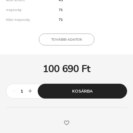
belső átmérő
43
magasság
71
teljes magasság
71
TOVÁBBI ADATOK
100 690
Ft
KOSÁRBA