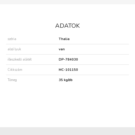
ADATOK
széria
Thalia
alsó lyuk
van
illeszkedő alátét
DP-784030
Cikkszám
MC-101150
Tömeg
35 kg/db