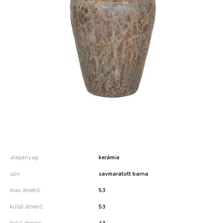
alapanyag
kerámia
szín
savmaratott barna
max átmérő
53
külső átmérő
53