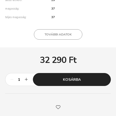
belső átmérő
19
magasság
37
teljes magasság
37
TOVÁBBI ADATOK
32 290
Ft
KOSÁRBA