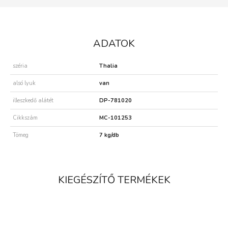
ADATOK
széria
Thalia
alsó lyuk
van
illeszkedő alátét
DP-781020
Cikkszám
MC-101253
Tömeg
7 kg/db
KIEGÉSZÍTŐ TERMÉKEK