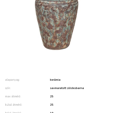
alapanyag
kerámia
szín
savmaratott zöldesbarna
max átmérő
25
külső átmérő
25