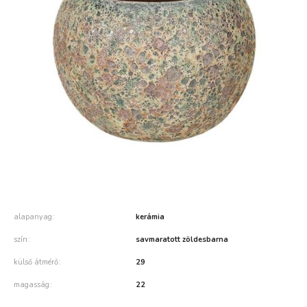
alapanyag
kerámia
szín
savmaratott zöldesbarna
külső átmérő
29
magasság
22