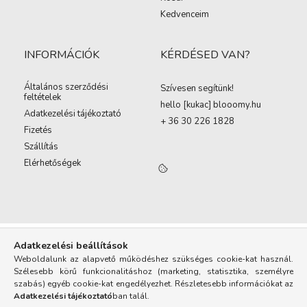
Kedvenceim
INFORMÁCIÓK
KÉRDÉSED VAN?
Általános szerződési
Szívesen segítünk!
feltételek
hello [kukac
]
blooomy.hu
Adatkezelési tájékoztató
+ 36 30 226 1828
Fizetés
Szállítás
Elérhetőségek
Adatkezelési beállítások
Weboldalunk az alapvető működéshez szükséges cookie-kat használ.
Szélesebb körű funkcionalitáshoz (marketing, statisztika, személyre
szabás) egyéb cookie-kat engedélyezhet. Részletesebb információkat az
Adatkezelési tájékoztató
ban talál.