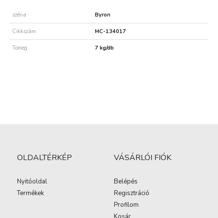
széria
Byron
Cikkszám
MC-134017
Tömeg
7 kg/db
OLDALTÉRKÉP
VÁSÁRLÓI FIÓK
Nyitóoldal
Belépés
Termékek
Regisztráció
Profilom
Kosár