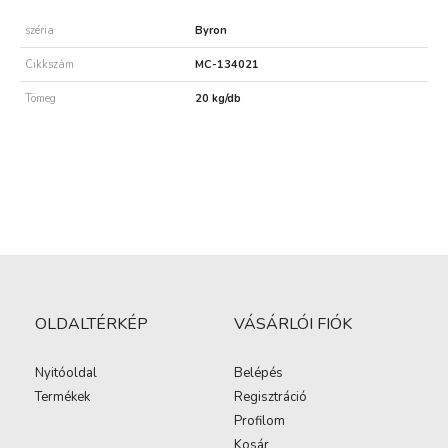
széria
Byron
Cikkszám
MC-134021
Tömeg
20 kg/db
OLDALTÉRKÉP
VÁSÁRLÓI FIÓK
Nyitóoldal
Belépés
Termékek
Regisztráció
Profilom
Kosár