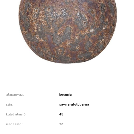
alapanyag
kerámia
szín
savmaratott barna
külső átmérő
48
magasság
36