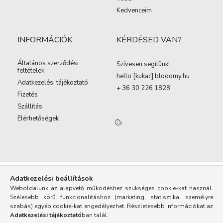
Kedvenceim
INFORMÁCIÓK
KÉRDÉSED VAN?
Általános szerződési
Szívesen segítünk!
feltételek
hello [kukac
]
blooomy.hu
Adatkezelési tájékoztató
+ 36 30 226 1828
Fizetés
Szállítás
Elérhetőségek
Adatkezelési beállítások
Weboldalunk az alapvető működéshez szükséges cookie-kat használ.
Szélesebb körű funkcionalitáshoz (marketing, statisztika, személyre
szabás) egyéb cookie-kat engedélyezhet. Részletesebb információkat az
Adatkezelési tájékoztató
ban talál.