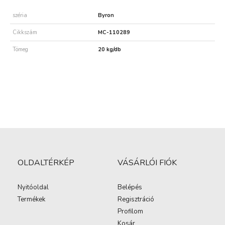
széria
Byron
Cikkszám
MC-110289
Tömeg
20 kg/db
OLDALTÉRKÉP
VÁSÁRLÓI FIÓK
Nyitóoldal
Belépés
Termékek
Regisztráció
Profilom
Kosár