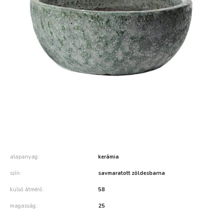
alapanyag
kerámia
szín
savmaratott zöldesbarna
külső átmérő
58
magasság
25