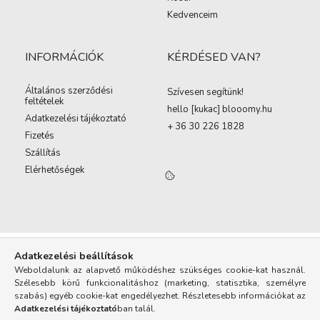
Kedvenceim
INFORMÁCIÓK
KÉRDÉSED VAN?
Általános szerződési
Szívesen segítünk!
feltételek
hello [kukac
]
blooomy.hu
Adatkezelési tájékoztató
+ 36 30 226 1828
Fizetés
Szállítás
Elérhetőségek
Adatkezelési beállítások
Weboldalunk az alapvető működéshez szükséges cookie-kat használ.
Szélesebb körű funkcionalitáshoz (marketing, statisztika, személyre
szabás) egyéb cookie-kat engedélyezhet. Részletesebb információkat az
Adatkezelési tájékoztató
ban talál.