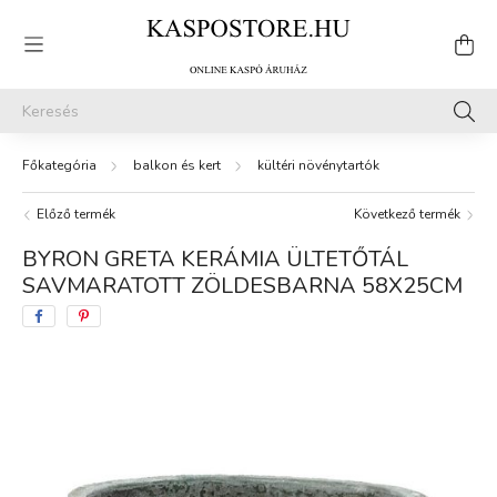
balkon és kert
kültéri növénytartók
Előző termék
Következő termék
BYRON GRETA KERÁMIA ÜLTETŐTÁL
SAVMARATOTT ZÖLDESBARNA 58X25CM