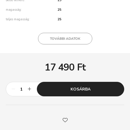
belső átmérő
23
magasság
25
teljes magasság
25
TOVÁBBI ADATOK
17 490
Ft
KOSÁRBA