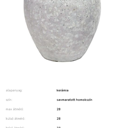
alapanyag
kerámia
szín
savmaratott homokszín
max átmérő
28
külső átmérő
28