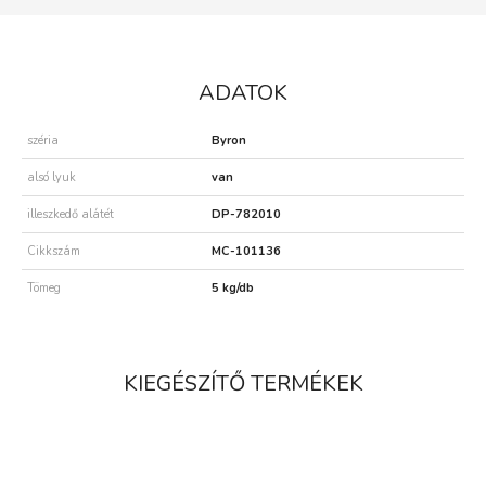
ADATOK
széria
Byron
alsó lyuk
van
illeszkedő alátét
DP-782010
Cikkszám
MC-101136
Tömeg
5 kg/db
KIEGÉSZÍTŐ TERMÉKEK