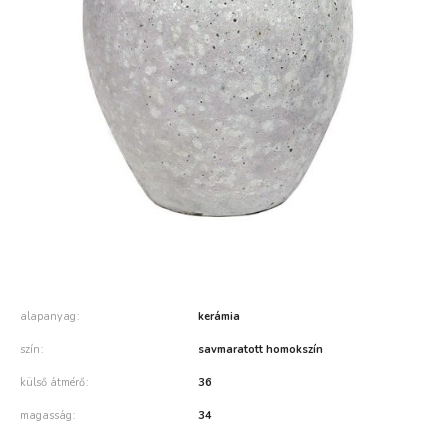
alapanyag
kerámia
szín
savmaratott homokszín
külső átmérő
36
magasság
34