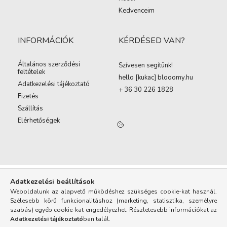
Kedvenceim
INFORMÁCIÓK
KÉRDÉSED VAN?
Általános szerződési
Szívesen segítünk!
feltételek
hello [kukac
]
blooomy.hu
Adatkezelési tájékoztató
+ 36 30 226 1828
Fizetés
Szállítás
Elérhetőségek
Adatkezelési beállítások
Weboldalunk az alapvető működéshez szükséges cookie-kat használ.
Szélesebb körű funkcionalitáshoz (marketing, statisztika, személyre
szabás) egyéb cookie-kat engedélyezhet. Részletesebb információkat az
Adatkezelési tájékoztató
ban talál.