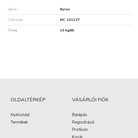
széria
Byron
Cikkszám
MC-101137
Tömeg
10 kg/db
OLDALTÉRKÉP
VÁSÁRLÓI FIÓK
Nyitóoldal
Belépés
Termékek
Regisztráció
Profilom
Kosár