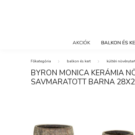
AKCIÓK
BALKON ÉS K
balkon és kert
kültéri növénytar
BYRON MONICA KERÁMIA N
SAVMARATOTT BARNA 28X2