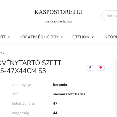
ERT
KREATÍV ÉS HOBBY
OTTHON
INFOR
tók
ÖVÉNYTARTÓ SZETT
5-47X44CM S3
alapanyag
kerámia
szín
savmaratott barna
külső átmérő
47
magasság
44