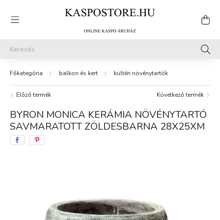
balkon és kert
kültéri növénytartók
Előző termék
Következő termék
BYRON MONICA KERÁMIA NÖVÉNYTARTÓ
SAVMARATOTT ZÖLDESBARNA 28X25XM