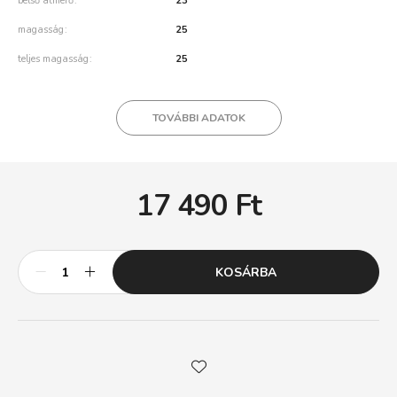
belső átmérő
23
magasság
25
teljes magasság
25
TOVÁBBI ADATOK
17 490
Ft
KOSÁRBA