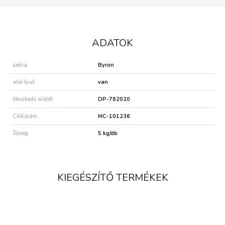
ADATOK
széria
Byron
alsó lyuk
van
illeszkedő alátét
DP-782020
Cikkszám
MC-101236
Tömeg
5 kg/db
KIEGÉSZÍTŐ TERMÉKEK