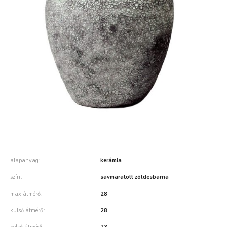
alapanyag
kerámia
szín
savmaratott zöldesbarna
max átmérő
28
külső átmérő
28