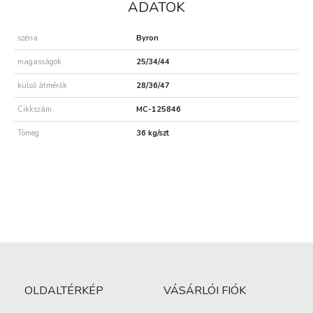
ADATOK
széria
Byron
magasságok
25/34/44
külső átmérők
28/36/47
Cikkszám
MC-125846
Tömeg
36 kg/szt
OLDALTÉRKÉP
VÁSÁRLÓI FIÓK