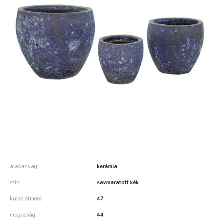
alapanyag
kerámia
szín
savmaratott kék
külső átmérő
47
magasság
44