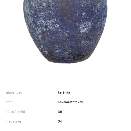
alapanyag
kerámia
szín
savmaratott kék
külső átmérő
36
magasság
34