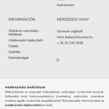
Kedvenceim
INFORMÁCIÓK
KÉRDÉSED VAN?
Általános szerződési
Szívesen segítünk!
feltételek
hello [kukac
]
blooomy.hu
Adatkezelési tájékoztató
+ 36 30 226 1828
Fizetés
Szállítás
Elérhetőségek
Adatkezelési beállítások
Weboldalunk az alapvető működéshez szükséges cookie-kat használ.
Szélesebb körű funkcionalitáshoz (marketing, statisztika, személyre
szabás) egyéb cookie-kat engedélyezhet. Részletesebb információkat az
Adatkezelési tájékoztató
ban talál.